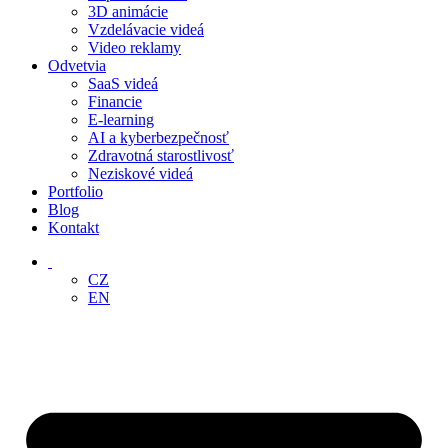
3D animácie
Vzdelávacie videá
Video reklamy
Odvetvia
SaaS videá
Financie
E-learning
AI a kyberbezpečnosť
Zdravotná starostlivosť
Neziskové videá
Portfolio
Blog
Kontakt
‏‏‎ ‎
CZ
EN