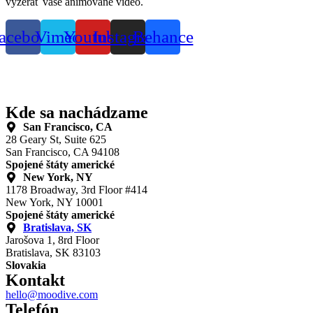
vyzerať vaše animované video.
acebook
Vimeo
Youtube
Instagram
Behance
Kde sa nachádzame
San Francisco, CA
28 Geary St, Suite 625
San Francisco, CA 94108
Spojené štáty americké
New York, NY
1178 Broadway, 3rd Floor #414
New York, NY 10001
Spojené štáty americké
Bratislava, SK
Jarošova 1, 8rd Floor
Bratislava, SK 83103
Slovakia
Kontakt
hello@moodive.com
Telefón