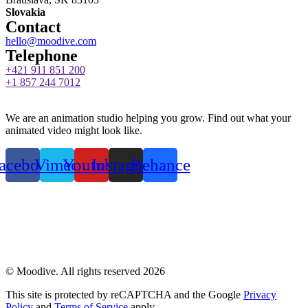
Slovakia
Contact
hello@moodive.com
Telephone
+421 911 851 200
+1 857 244 7012
We are an animation studio helping you grow. Find out what your
animated video might look like.
acebook
Vimeo
Youtube
Instagram
Behance
Privacy Policy
© Moodive. All rights reserved
2026
This site is protected by reCAPTCHA and the Google
Privacy
Policy
and
Terms of Service
apply.