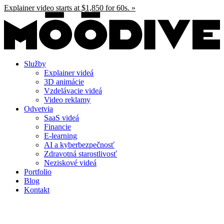
Preskočiť
Explainer video starts at $1,850 for 60s. »
na
obsah
Služby
Explainer videá
3D animácie
Vzdelávacie videá
Video reklamy
Odvetvia
SaaS videá
Financie
E-learning
AI a kyberbezpečnosť
Zdravotná starostlivosť
Neziskové videá
Portfolio
Blog
Kontakt