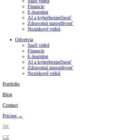
SaaS videá
Financie
E-learning
AI a kyberbezpečnosť
Zdravotná starostlivosť
Neziskové videá
Odvetvia
SaaS videá
Financie
E-learning
AI a kyberbezpečnosť
Zdravotná starostlivosť
Neziskové videá
Portfolio
Blog
Contact
Pricing →
SK
CZ