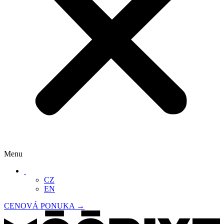
Menu
‏‏‎ ‎
CZ
EN
CENOVÁ PONUKA →