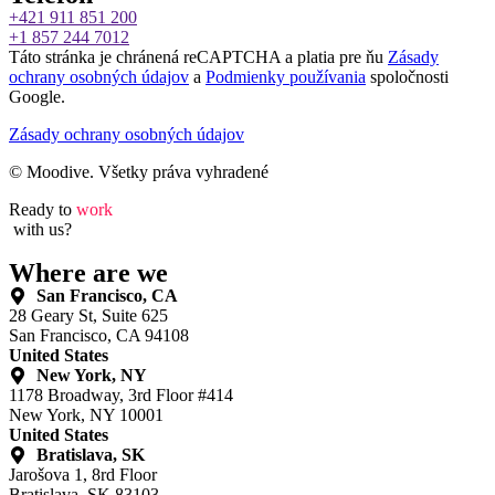
+421 911 851 200
+1 857 244 7012
Táto stránka je chránená reCAPTCHA a platia pre ňu
Zásady
ochrany osobných údajov
a
Podmienky používania
spoločnosti
Google.
Zásady ochrany osobných údajov
© Moodive. Všetky práva vyhradené
Ready to
work
with us?
Where are we
San Francisco, CA
28 Geary St, Suite 625
San Francisco, CA 94108
United States
New York, NY
1178 Broadway, 3rd Floor #414
New York, NY 10001
United States
Bratislava, SK
Jarošova 1, 8rd Floor
Bratislava, SK 83103