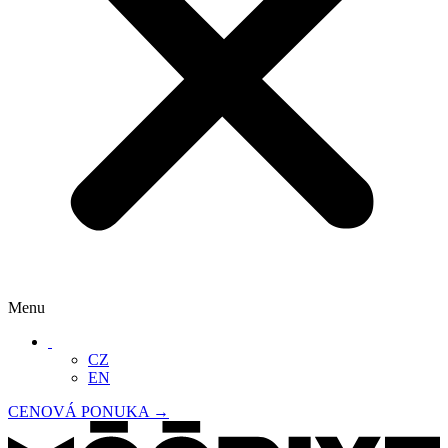
Menu
‏‏‎ ‎
CZ
EN
CENOVÁ PONUKA →