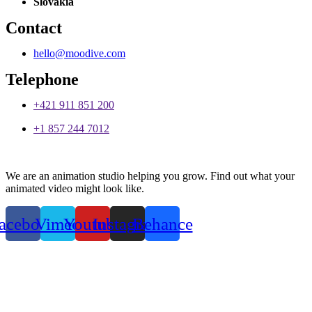
Slovakia
Contact
hello@moodive.com
Telephone
+421 911 851 200
+1 857 244 7012
We are an animation studio helping you grow. Find out what your
animated video might look like.
acebook
Vimeo
Youtube
Instagram
Behance
Privacy Policy