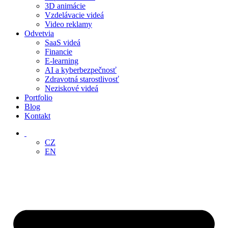
3D animácie
Vzdelávacie videá
Video reklamy
Odvetvia
SaaS videá
Financie
E-learning
AI a kyberbezpečnosť
Zdravotná starostlivosť
Neziskové videá
Portfolio
Blog
Kontakt
‏‏‎ ‎
CZ
EN