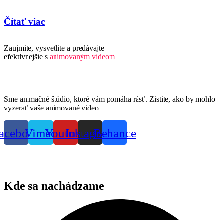
Čítať viac
Zaujmite, vysvetlite a predávajte
efektívnejšie s
animovaným videom
Sme animačné štúdio, ktoré vám pomáha rásť. Zistite, ako by mohlo
vyzerať vaše animované video.
acebook
Vimeo
Youtube
Instagram
Behance
Kde sa nachádzame