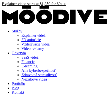
Preskočiť
Explainer video starts at $1,850 for 60s. »
na
obsah
Služby
Explainer videá
3D animácie
Vzdelávacie videá
Video reklamy
Odvetvia
SaaS videá
Financie
E-learning
AI a kyberbezpečnosť
Zdravotná starostlivosť
Neziskové videá
Portfolio
Blog
Kontakt