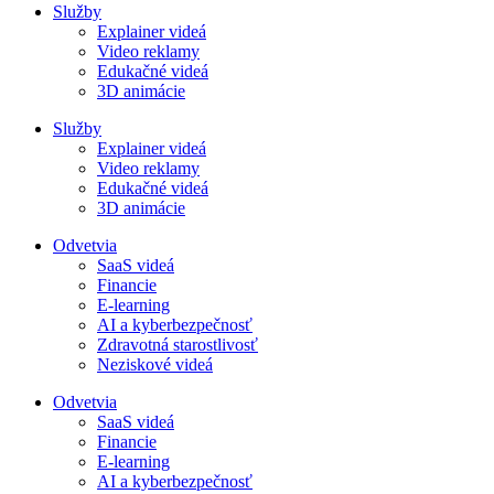
Služby
Explainer videá
Video reklamy
Edukačné videá
3D animácie
Služby
Explainer videá
Video reklamy
Edukačné videá
3D animácie
Odvetvia
SaaS videá
Financie
E-learning
AI a kyberbezpečnosť
Zdravotná starostlivosť
Neziskové videá
Odvetvia
SaaS videá
Financie
E-learning
AI a kyberbezpečnosť