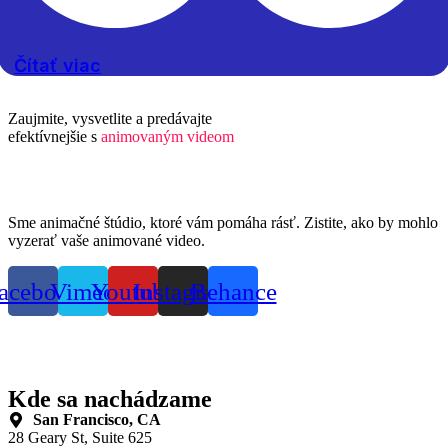
Čítať viac
Zaujmite, vysvetlite a predávajte
efektívnejšie s
animovaným videom
Sme animačné štúdio, ktoré vám pomáha rásť. Zistite, ako by mohlo
vyzerať vaše animované video.
acebook
Vimeo
Youtube
Instagram
Behance
Kde sa nachádzame
San Francisco, CA
28 Geary St, Suite 625