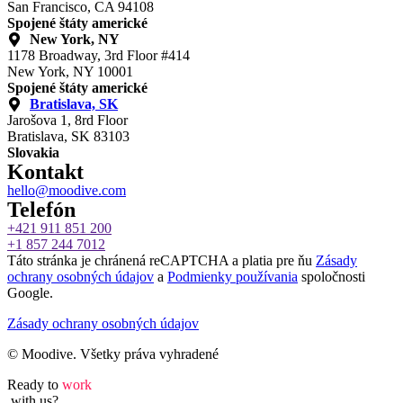
San Francisco, CA 94108
Spojené štáty americké
New York, NY
1178 Broadway, 3rd Floor #414
New York, NY 10001
Spojené štáty americké
Bratislava, SK
Jarošova 1, 8rd Floor
Bratislava, SK 83103
Slovakia
Kontakt
hello@moodive.com
Telefón
+421 911 851 200
+1 857 244 7012
Táto stránka je chránená reCAPTCHA a platia pre ňu
Zásady
ochrany osobných údajov
a
Podmienky používania
spoločnosti
Google.
Zásady ochrany osobných údajov
© Moodive. Všetky práva vyhradené
Ready to
work
with us?