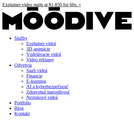
Preskočiť
Explainer video starts at $1,850 for 60s. »
na
obsah
Služby
Explainer videá
3D animácie
Vzdelávacie videá
Video reklamy
Odvetvia
SaaS videá
Financie
E-learning
AI a kyberbezpečnosť
Zdravotná starostlivosť
Neziskové videá
Portfolio
Blog
Kontakt