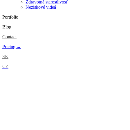
Zdravotná starostlivosť
Neziskové videá
Portfolio
Blog
Contact
Pricing →
SK
CZ