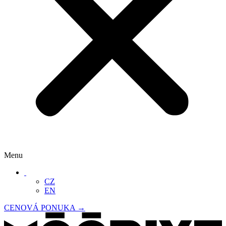
Menu
‏‏‎ ‎
CZ
EN
CENOVÁ PONUKA →