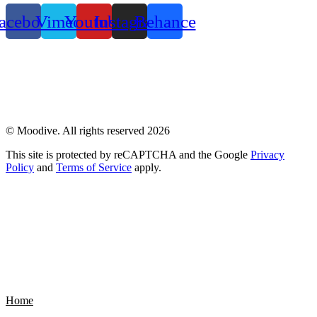
acebook
Vimeo
Youtube
Instagram
Behance
Privacy Policy
© Moodive. All rights reserved
2026
This site is protected by reCAPTCHA and the Google
Privacy
Policy
and
Terms of Service
apply.
animated
Home