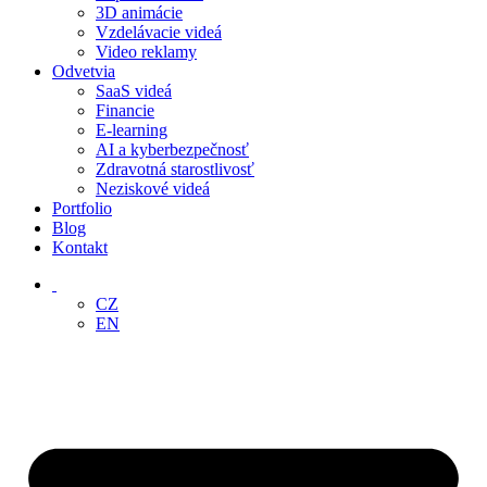
3D animácie
Vzdelávacie videá
Video reklamy
Odvetvia
SaaS videá
Financie
E-learning
AI a kyberbezpečnosť
Zdravotná starostlivosť
Neziskové videá
Portfolio
Blog
Kontakt
‏‏‎ ‎
CZ
EN